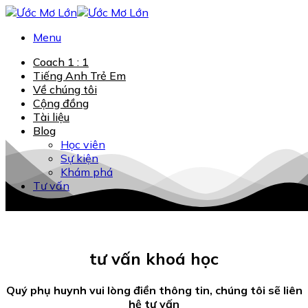
Chuyển
đến
Menu
nội
dung
Coach 1 : 1
Tiếng Anh Trẻ Em
Về chúng tôi
Cộng đồng
Tài liệu
Blog
Học viên
Sự kiện
Khám phá
Tư vấn
tư vấn khoá học
Quý phụ huynh vui lòng điền thông tin, chúng tôi sẽ liên
hệ tư vấn