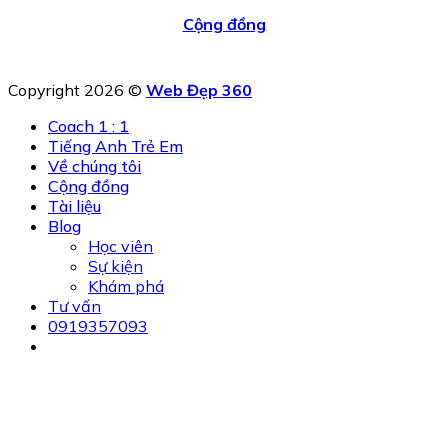
Cộng đồng
Copyright 2026 ©
Web Đẹp 360
Coach 1 : 1
Tiếng Anh Trẻ Em
Về chúng tôi
Cộng đồng
Tài liệu
Blog
Học viên
Sự kiện
Khám phá
Tư vấn
0919357093