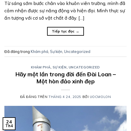
Từ sáng sớm bước chân vào khuôn viên trường, mình đã
cảm nhận được sự năng động và hiện đại. Mình thực sự
ấn tượng với cơ sở vật chất ở đây. […]
Tiếp tục đọc
→
Đã đăng trong
Khám phá
,
Sự kiện
,
Uncategorized
KHÁM PHÁ
,
SỰ KIỆN
,
UNCATEGORIZED
Hãy một lần trong đời đến Đài Loan –
Một hòn đảo xinh đẹp
ĐÃ ĐĂNG TRÊN
THÁNG 4 24, 2025
BỞI
UOCMOLON
24
Th4