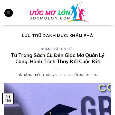
Chuyển
đến
nội
dung
LƯU TRỮ DANH MỤC:
KHÁM PHÁ
KHÁM PHÁ
,
TIN TỨC
Từ Trang Sách Cũ Đến Giấc Mơ Quản Lý
Công: Hành Trình Thay Đổi Cuộc Đời
ĐÃ ĐĂNG TRÊN
THÁNG 5 31, 2025
BỞI
UOCMOLON
31
Th5