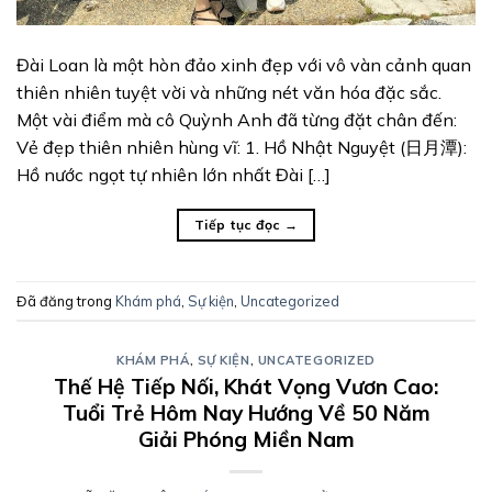
Đài Loan là một hòn đảo xinh đẹp với vô vàn cảnh quan
thiên nhiên tuyệt vời và những nét văn hóa đặc sắc.
Một vài điểm mà cô Quỳnh Anh đã từng đặt chân đến:
Vẻ đẹp thiên nhiên hùng vĩ: 1. Hồ Nhật Nguyệt (日月潭):
Hồ nước ngọt tự nhiên lớn nhất Đài […]
Tiếp tục đọc
→
Đã đăng trong
Khám phá
,
Sự kiện
,
Uncategorized
KHÁM PHÁ
,
SỰ KIỆN
,
UNCATEGORIZED
Thế Hệ Tiếp Nối, Khát Vọng Vươn Cao:
Tuổi Trẻ Hôm Nay Hướng Về 50 Năm
Giải Phóng Miền Nam