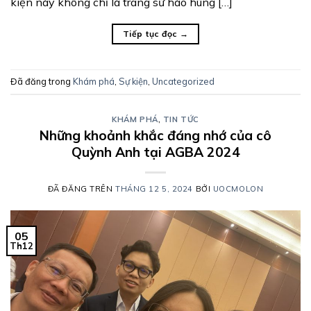
kiện này không chỉ là trang sử hào hùng […]
Tiếp tục đọc
→
Đã đăng trong
Khám phá
,
Sự kiện
,
Uncategorized
KHÁM PHÁ
,
TIN TỨC
Những khoảnh khắc đáng nhớ của cô
Quỳnh Anh tại AGBA 2024
ĐÃ ĐĂNG TRÊN
THÁNG 12 5, 2024
BỞI
UOCMOLON
05
Th12