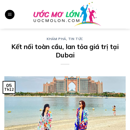
Chuyển
đến
nội
dung
KHÁM PHÁ
,
TIN TỨC
Kết nối toàn cầu, lan tỏa giá trị tại
Dubai
05
Th12