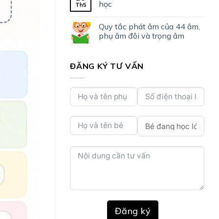
học
Th5
Quy tắc phát âm của 44 âm,
phụ âm đôi và trọng âm
ĐĂNG KÝ TƯ VẤN
Đăng ký