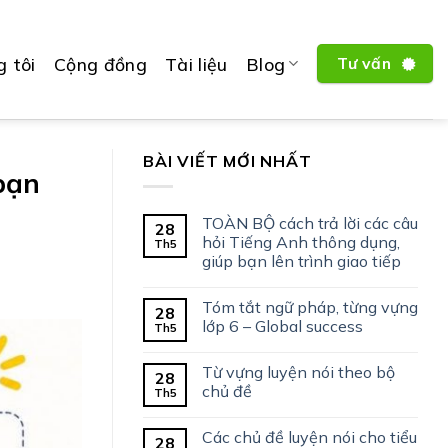
 tôi
Cộng đồng
Tài liệu
Blog
Tư vấn
BÀI VIẾT MỚI NHẤT
bạn
TOÀN BỘ cách trả lời các câu
28
hỏi Tiếng Anh thông dụng,
Th5
giúp bạn lên trình giao tiếp
Tóm tắt ngữ pháp, từng vựng
28
lớp 6 – Global success
Th5
Từ vựng luyện nói theo bộ
28
chủ đề
Th5
Các chủ đề luyện nói cho tiểu
28