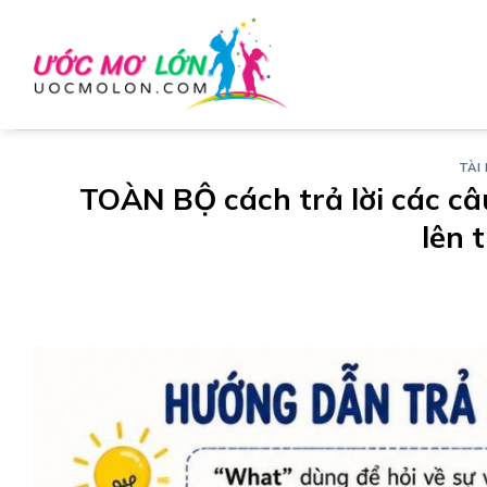
Chuyển
đến
nội
dung
TÀI 
TOÀN BỘ cách trả lời các câ
lên 