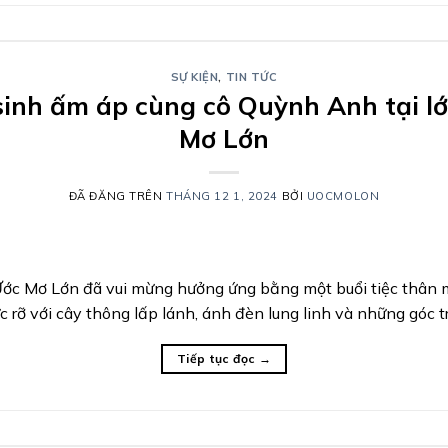
SỰ KIỆN
,
TIN TỨC
inh ấm áp cùng cô Quỳnh Anh tại l
Mơ Lớn
ĐÃ ĐĂNG TRÊN
THÁNG 12 1, 2024
BỞI
UOCMOLON
ớc Mơ Lớn đã vui mừng hưởng ứng bằng một buổi tiệc thân m
 rỡ với cây thông lấp lánh, ánh đèn lung linh và những góc tr
Tiếp tục đọc
→