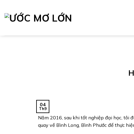
Chuyển
đến
nội
dung
H
04
Th9
Năm 2016, sau khi tốt nghiệp đại học, tôi đ
quay về Bình Long, Bình Phước để thực hiện