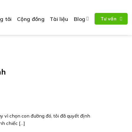
g tôi
Cộng đồng
Tài liệu
Blog
Tư vấn
nh
ay vì chọn con đường đó, tôi đã quyết định
nh chiếc […]