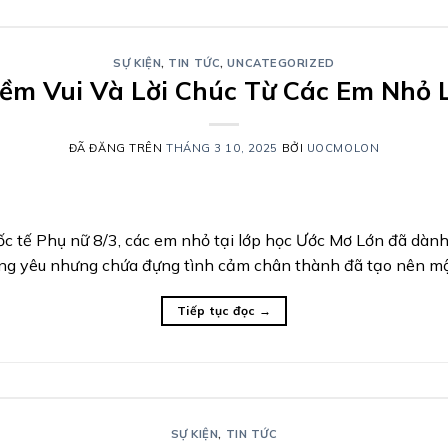
SỰ KIỆN
,
TIN TỨC
,
UNCATEGORIZED
iềm Vui Và Lời Chúc Từ Các Em Nhỏ 
ĐÃ ĐĂNG TRÊN
THÁNG 3 10, 2025
BỞI
UOCMOLON
c tế Phụ nữ 8/3, các em nhỏ tại lớp học Ước Mơ Lớn đã dành
áng yêu nhưng chứa đựng tình cảm chân thành đã tạo nên mộ
Tiếp tục đọc
→
SỰ KIỆN
,
TIN TỨC