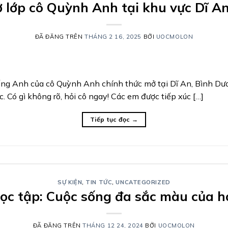
lớp cô Quỳnh Anh tại khu vực Dĩ A
ĐÃ ĐĂNG TRÊN
THÁNG 2 16, 2025
BỞI
UOCMOLON
ng Anh của cô Quỳnh Anh chính thức mở tại Dĩ An, Bình Dươn
. Có gì không rõ, hỏi cô ngay! Các em được tiếp xúc […]
Tiếp tục đọc
→
SỰ KIỆN
,
TIN TỨC
,
UNCATEGORIZED
học tập: Cuộc sống đa sắc màu của 
ĐÃ ĐĂNG TRÊN
THÁNG 12 24, 2024
BỞI
UOCMOLON