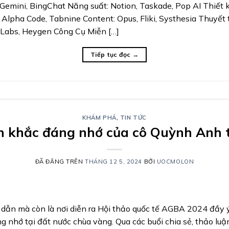
emini, BingChat Năng suất: Notion, Taskade, Pop AI Thiết kế:
, Alpha Code, Tabnine Content: Opus, Fliki, Systhesia Thuyết 
 Labs, Heygen Công Cụ Miễn […]
Tiếp tục đọc
→
KHÁM PHÁ
,
TIN TỨC
 khắc đáng nhớ của cô Quỳnh Anh 
ĐÃ ĐĂNG TRÊN
THÁNG 12 5, 2024
BỞI
UOCMOLON
p dẫn mà còn là nơi diễn ra Hội thảo quốc tế AGBA 2024 đầ
nhớ tại đất nước chùa vàng. Qua các buổi chia sẻ, thảo luận