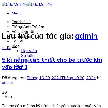
Chuyển
đến
Menu
nội
dung
Coach 1 : 1
Tiếng Anh Trẻ Em
Về chúng tôi
Lưu trữ của tác giả:
admin
Cộng đồng
Tài liệu
Blog
Tin tức
Học viên
Sự kiện
5 kĩ năng cần thiết cho bé trước khi
Khám phá
Tư vấn
vào lớp 1
Đã đăng trên
Tháng 10 20, 2024
Tháng 10 20, 2024
bởi
admin
20
Th10
Trẻ em cần một số kỹ năng thiết yếu trước khi bước vào