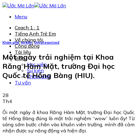
Chuyển
đến
Menu
nội
dung
Coach 1 : 1
Tiếng Anh Trẻ Em
Về chúng tôi
Khám phá
,
Sự kiện
,
Uncategorized
Cộng đồng
Tài liệu
Một ngày trải nghiệm tại Khoa
Blog
Học viên
Răng Hàm Mặt, trường Đại học
Sự kiện
Quốc tế Hồng Bàng (HIU).
Khám phá
Tư vấn
28
Th4
Ôi một ngày ở khoa Răng Hàm Mặt, trường Đại học Quốc
tế Hồng Bàng đúng là một trải nghiệm “wow” luôn ấy! Từ
sáng sớm bước chân vào khuôn viên trường, mình đã cảm
nhận được sự năng động và hiện đại.