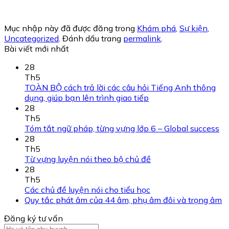
Mục nhập này đã được đăng trong
Khám phá
,
Sự kiện
,
Uncategorized
. Đánh dấu trang
permalink
.
Bài viết mới nhất
28
Th5
TOÀN BỘ cách trả lời các câu hỏi Tiếng Anh thông
dụng, giúp bạn lên trình giao tiếp
28
Th5
Tóm tắt ngữ pháp, từng vựng lớp 6 – Global success
28
Th5
Từ vựng luyện nói theo bộ chủ đề
28
Th5
Các chủ đề luyện nói cho tiểu học
Quy tắc phát âm của 44 âm, phụ âm đôi và trọng âm
Đăng ký tư vấn