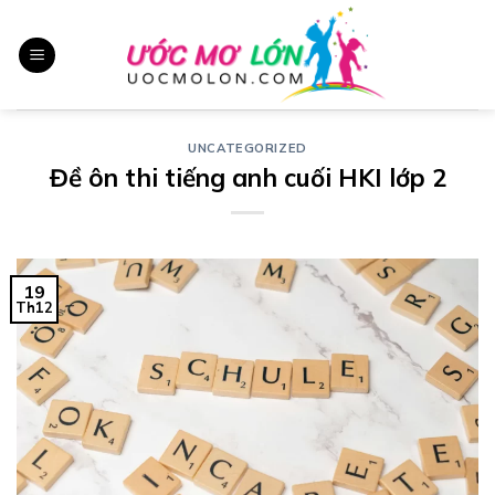
Chuyển
đến
nội
dung
UNCATEGORIZED
Đề ôn thi tiếng anh cuối HKI lớp 2
19
Th12