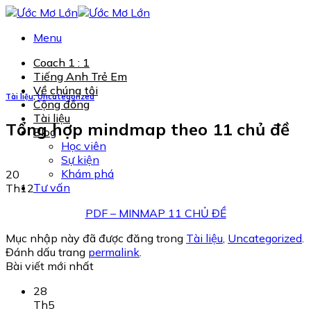
Chuyển
đến
Menu
nội
dung
Coach 1 : 1
Tiếng Anh Trẻ Em
Về chúng tôi
Tài liệu
,
Uncategorized
Cộng đồng
Tài liệu
Tổng hợp mindmap theo 11 chủ đề
Blog
Học viên
Sự kiện
Khám phá
20
Tư vấn
Th12
PDF – MINMAP 11 CHỦ ĐỀ
Mục nhập này đã được đăng trong
Tài liệu
,
Uncategorized
.
Đánh dấu trang
permalink
.
Bài viết mới nhất
28
Th5