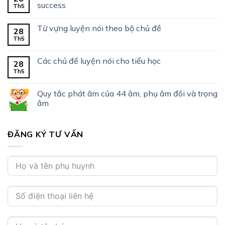
success
Th5
Từ vựng luyện nói theo bộ chủ đề
28
Th5
Các chủ đề luyện nói cho tiểu học
28
Th5
Quy tắc phát âm của 44 âm, phụ âm đôi và trọng
âm
ĐĂNG KÝ TƯ VẤN