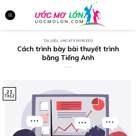
Chuyển
đến
nội
dung
TÀI LIỆU
,
UNCATEGORIZED
Cách trình bày bài thuyết trình
bằng Tiếng Anh
21
Th12