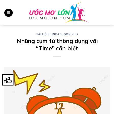
Chuyển
đến
nội
dung
TÀI LIỆU
,
UNCATEGORIZED
Những cụm từ thông dụng với
“Time” cần biết
21
Th12