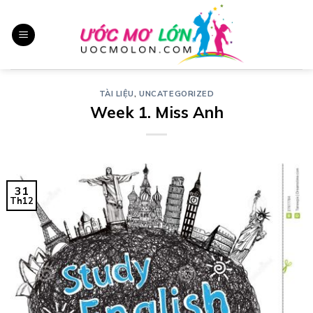
Chuyển
đến
nội
dung
TÀI LIỆU
,
UNCATEGORIZED
Week 1. Miss Anh
31
Th12