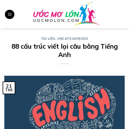
Chuyển
đến
nội
dung
TÀI LIỆU
,
UNCATEGORIZED
88 cấu trúc viết lại câu bằng Tiếng
Anh
21
Th5