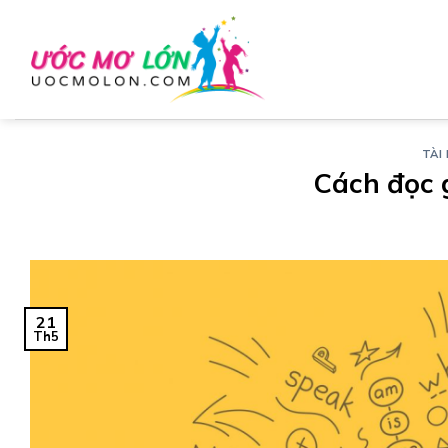
Chuyển
đến
nội
dung
TÀI 
Cách đọc 
21
Th5