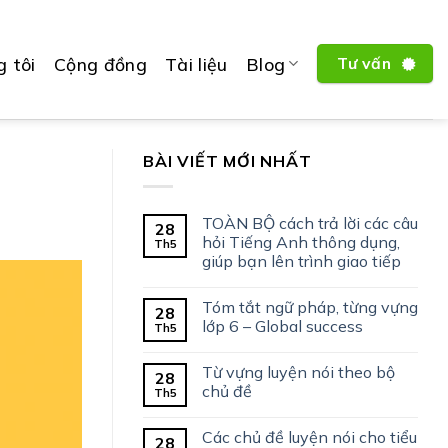
 tôi
Cộng đồng
Tài liệu
Blog
Tư vấn
BÀI VIẾT MỚI NHẤT
TOÀN BỘ cách trả lời các câu
28
hỏi Tiếng Anh thông dụng,
Th5
giúp bạn lên trình giao tiếp
Tóm tắt ngữ pháp, từng vựng
28
lớp 6 – Global success
Th5
Từ vựng luyện nói theo bộ
28
chủ đề
Th5
Các chủ đề luyện nói cho tiểu
28