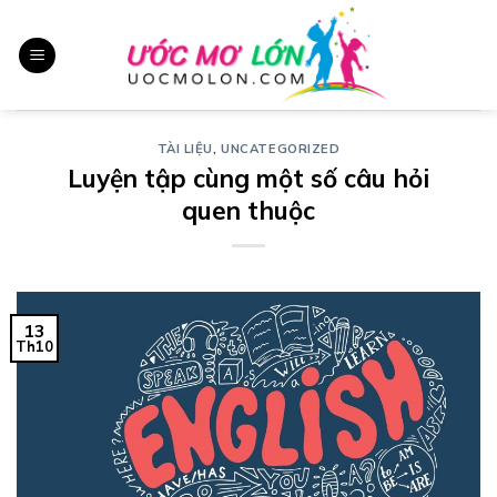
Chuyển
đến
nội
dung
TÀI LIỆU
,
UNCATEGORIZED
Luyện tập cùng một số câu hỏi
quen thuộc
13
Th10