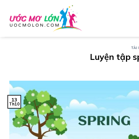
Chuyển
đến
nội
dung
TÀI 
Luyện tập s
13
Th10