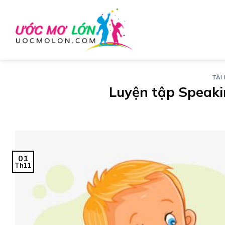
Chuyển
đến
nội
dung
TÀI 
Luyện tập Speaki
01
Th11