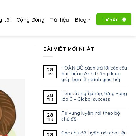
 tôi
Cộng đồng
Tài liệu
Blog
Tư vấn
BÀI VIẾT MỚI NHẤT
TOÀN BỘ cách trả lời các câu
28
hỏi Tiếng Anh thông dụng,
Th5
giúp bạn lên trình giao tiếp
Tóm tắt ngữ pháp, từng vựng
28
lớp 6 – Global success
Th5
Từ vựng luyện nói theo bộ
28
chủ đề
Th5
Các chủ đề luyện nói cho tiểu
28