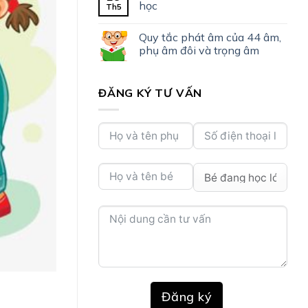
học
Th5
Quy tắc phát âm của 44 âm,
phụ âm đôi và trọng âm
ĐĂNG KÝ TƯ VẤN
Đăng ký