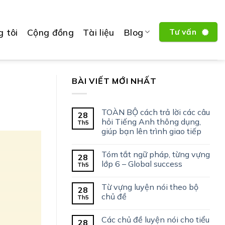
 tôi
Cộng đồng
Tài liệu
Blog
Tư vấn
BÀI VIẾT MỚI NHẤT
TOÀN BỘ cách trả lời các câu
28
hỏi Tiếng Anh thông dụng,
Th5
giúp bạn lên trình giao tiếp
Tóm tắt ngữ pháp, từng vựng
28
lớp 6 – Global success
Th5
Từ vựng luyện nói theo bộ
28
chủ đề
Th5
Các chủ đề luyện nói cho tiểu
28