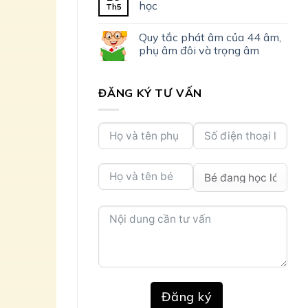
học
Th5
Quy tắc phát âm của 44 âm,
phụ âm đôi và trọng âm
ĐĂNG KÝ TƯ VẤN
Đăng ký