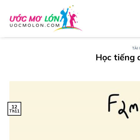
Chuyển
đến
nội
dung
TÀI 
Học tiếng 
12
Th11