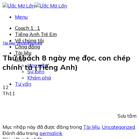
Chuyển
đến
Menu
nội
dung
Coach 1 : 1
Tiếng Anh Trẻ Em
Về chúng tôi
Tài liệu
,
Uncategorized
Cộng đồng
Tài liệu
Thử thách 8 ngày mẹ đọc, con chép
Blog
Học viên
chính tả (Tiếng Anh)
Sự kiện
Khám phá
Tư vấn
12
Th11
Sưu tầm
Mục nhập này đã được đăng trong
Tài liệu
,
Uncategorized
.
Đánh dấu trang
permalink
.