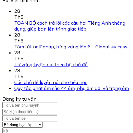
Bài viết mới nhất
28
Th5
TOÀN BỘ cách trả lời các câu hỏi Tiếng Anh thông
dụng, giúp bạn lên trình giao tiếp
28
Th5
Tóm tắt ngữ pháp, từng vựng lớp 6 – Global success
28
Th5
Từ vựng luyện nói theo bộ chủ đề
28
Th5
Các chủ đề luyện nói cho tiểu học
Quy tắc phát âm của 44 âm, phụ âm đôi và trọng âm
Đăng ký tư vấn