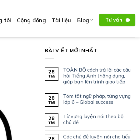
 tôi
Cộng đồng
Tài liệu
Blog
Tư vấn
BÀI VIẾT MỚI NHẤT
TOÀN BỘ cách trả lời các câu
28
hỏi Tiếng Anh thông dụng,
Th5
giúp bạn lên trình giao tiếp
Tóm tắt ngữ pháp, từng vựng
28
lớp 6 – Global success
Th5
Từ vựng luyện nói theo bộ
28
chủ đề
Th5
Các chủ đề luyện nói cho tiểu
28