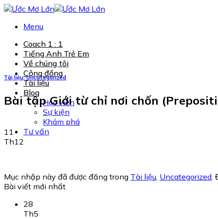
Chuyển
đến
Menu
nội
dung
Coach 1 : 1
Tiếng Anh Trẻ Em
Về chúng tôi
Cộng đồng
Tài liệu
,
Uncategorized
Tài liệu
Blog
Bài tập Giới từ chỉ nơi chốn (Prepositi
Học viên
Sự kiện
Khám phá
Tư vấn
11
Th12
Mục nhập này đã được đăng trong
Tài liệu
,
Uncategorized
.
Bài viết mới nhất
28
Th5