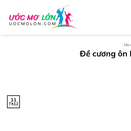
Chuyển
đến
nội
dung
TÀI 
Đề cương ôn 
11
Th12