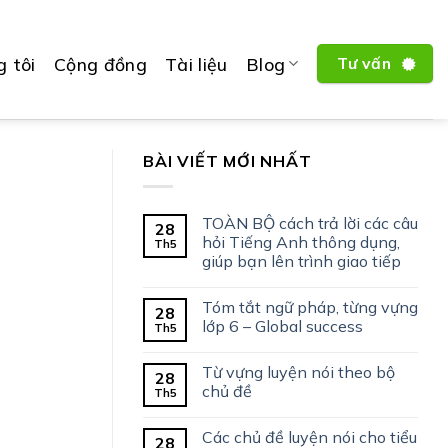
 tôi
Cộng đồng
Tài liệu
Blog
Tư vấn
BÀI VIẾT MỚI NHẤT
TOÀN BỘ cách trả lời các câu
28
hỏi Tiếng Anh thông dụng,
Th5
giúp bạn lên trình giao tiếp
Tóm tắt ngữ pháp, từng vựng
28
lớp 6 – Global success
Th5
Từ vựng luyện nói theo bộ
28
chủ đề
Th5
Các chủ đề luyện nói cho tiểu
28