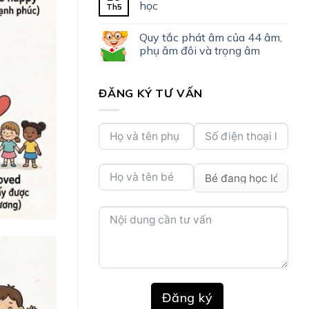
học
Th5
Quy tắc phát âm của 44 âm,
phụ âm đôi và trọng âm
ĐĂNG KÝ TƯ VẤN
Đăng ký