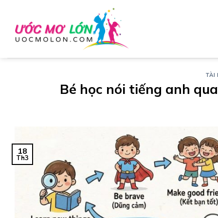
Chuyển
đến
nội
dung
TÀI 
Bé học nói tiếng anh qua h
18
Th3