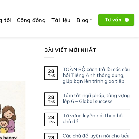
 tôi
Cộng đồng
Tài liệu
Blog
Tư vấn
BÀI VIẾT MỚI NHẤT
TOÀN BỘ cách trả lời các câu
28
hỏi Tiếng Anh thông dụng,
Th5
giúp bạn lên trình giao tiếp
Tóm tắt ngữ pháp, từng vựng
28
lớp 6 – Global success
Th5
Từ vựng luyện nói theo bộ
28
chủ đề
Th5
Các chủ đề luyện nói cho tiểu
28