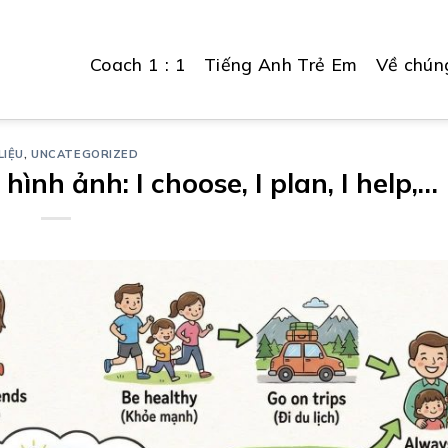
Coach 1 : 1
Tiếng Anh Trẻ Em
Về chúng
LIỆU
,
UNCATEGORIZED
ình ảnh: I choose, I plan, I help,…