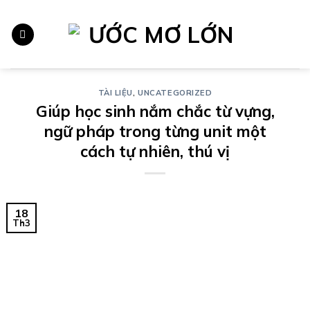
Chuyển
đến
nội
dung
TÀI LIỆU
,
UNCATEGORIZED
Giúp học sinh nắm chắc từ vựng,
ngữ pháp trong từng unit một
cách tự nhiên, thú vị
18
Th3