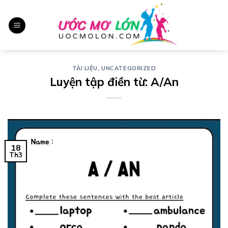
Chuyển
đến
nội
dung
TÀI LIỆU
,
UNCATEGORIZED
Luyện tập điền từ: A/An
18
Th3