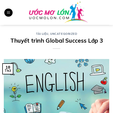
Chuyển
đến
nội
dung
TÀI LIỆU
,
UNCATEGORIZED
Thuyết trình Global Success Lớp 3
18
Th3