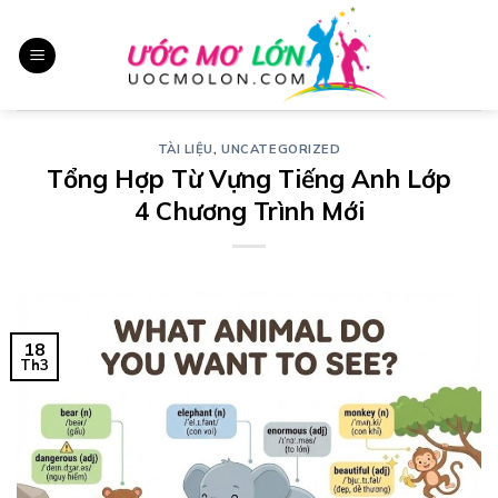
Chuyển
đến
nội
dung
TÀI LIỆU
,
UNCATEGORIZED
Tổng Hợp Từ Vựng Tiếng Anh Lớp
4 Chương Trình Mới
18
Th3