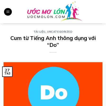
Chuyển
đến
nội
dung
TÀI LIỆU
,
UNCATEGORIZED
Cum từ Tiếng Anh thông dụng với
“Do”
27
Th3