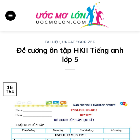
Chuyển
đến
nội
dung
TÀI LIỆU
,
UNCATEGORIZED
Đề cương ôn tập HKII Tiếng anh
lớp 5
16
Th4