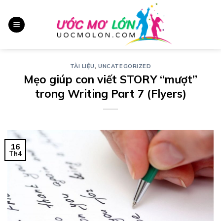
Chuyển
đến
nội
dung
TÀI LIỆU
,
UNCATEGORIZED
Mẹo giúp con viết STORY “mượt”
trong Writing Part 7 (Flyers)
16
Th4