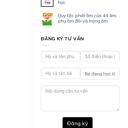
học
Th5
Quy tắc phát âm của 44 âm,
phụ âm đôi và trọng âm
ĐĂNG KÝ TƯ VẤN
Đăng ký