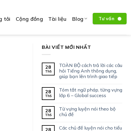
 tôi
Cộng đồng
Tài liệu
Blog
Tư vấn
BÀI VIẾT MỚI NHẤT
TOÀN BỘ cách trả lời các câu
28
hỏi Tiếng Anh thông dụng,
Th5
giúp bạn lên trình giao tiếp
Tóm tắt ngữ pháp, từng vựng
28
lớp 6 – Global success
Th5
Từ vựng luyện nói theo bộ
28
chủ đề
Th5
Các chủ đề luyện nói cho tiểu
28