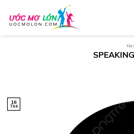
Chuyển
đến
nội
dung
TÀI 
SPEAKING
16
Th4