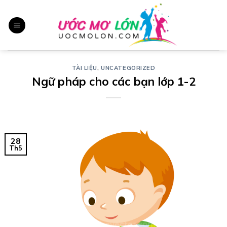
Chuyển
đến
nội
dung
TÀI LIỆU
,
UNCATEGORIZED
Ngữ pháp cho các bạn lớp 1-2
28
Th5